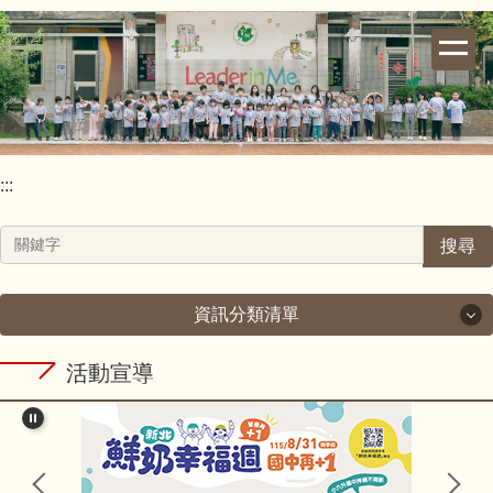
跳
到
主
要
內
容
區
:::
搜尋
資訊分類清單
活動宣導
校長室
教導處
總務處