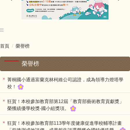
輔導室
:::
會計室
首頁
榮譽榜
人事室
幼兒園
榮譽榜
健康中心
菁桐國小通過富蘭克林柯維公司認證，成為領導力燈塔學
校！
國小部團隊
狂賀！本校參加教育部第12屆「教育部藝術教育貢獻獎」
榮獲績優學校獎-國小組獎項。
國小部母語專區
狂賀！本校參加教育部113學年度健康促進學校輔導計畫
主題教育