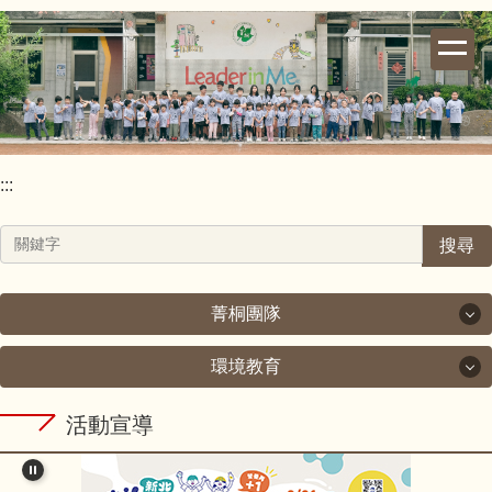
跳
到
主
要
內
容
區
:::
搜尋
菁桐團隊
環境教育
菁桐團隊
環境教育
活動宣導
校長室
新北市政府教育局111年度環境教育工作計畫.pdf
教導處