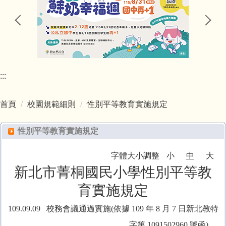
新北市環境教育中程計畫（111-114年）.pdf
總務處
菁桐國小109年度環境教育成果.pdf
輔導室
新北市 111-114 年度防災教育中長程計畫.pdf
:::
會計室
新北市政府教育局食農教育中程計畫(110年).pdf
首頁
校園規範細則
性別平等教育實施規定
人事室
新北市市永續環境教育中心
性別平等教育實施規定
幼兒園
字體大小調整
小
中
大
環境教育終身學習網
圖書館
新北市菁桐國民小學性別平等教
校園電力監控系統
育實施規定
109.09.09 校務會議通過實施(依據 109 年 8 月 7 日新北教特
空氣品質監測-空氣盒子(EdiGreen)
字第 1091502960 號函)