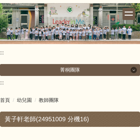
跳
到
主
要
內
容
區
:::
菁桐團隊
:::
菁桐團隊
首頁
幼兒園
教師團隊
校長室
黃子軒老師(24951009 分機16)
教導處
總務處