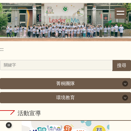
跳
到
主
要
內
容
區
:::
搜尋
菁桐團隊
環境教育
菁桐團隊
環境教育
活動宣導
校長室
新北市政府教育局111年度環境教育工作計畫.pdf
教導處