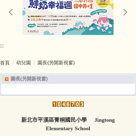
新北市環境教育中程計畫（111-114年）.pdf
總務處
菁桐國小109年度環境教育成果.pdf
輔導室
新北市 111-114 年度防災教育中長程計畫.pdf
:::
會計室
新北市政府教育局食農教育中程計畫(110年).pdf
首頁
幼兒園
園長(另開新視窗)
人事室
新北市市永續環境教育中心
園長(另開新視窗)
幼兒園
環境教育終身學習網
圖書館
校園電力監控系統
新北市平溪區菁桐國民小學 Jingtong
空氣品質監測-空氣盒子(EdiGreen)
Elementary School