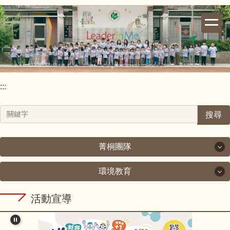
跳
到
主
要
內
容
區
:::
搜尋
菁桐團隊
環境教育
菁桐團隊
環境教育
活動宣導
校長室
新北市政府教育局111年度環境教育工作計畫.pdf
教導處