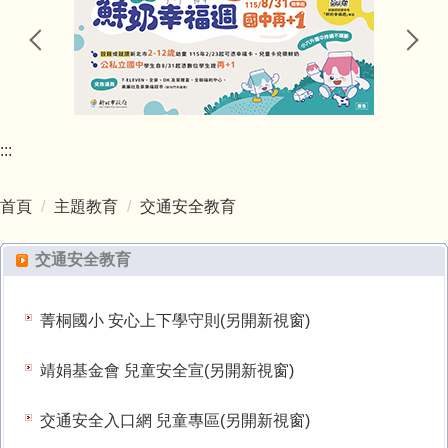
新北市環境教育中程計畫（111-114年）.pdf
總務處
菁桐國小109年度環境教育成果.pdf
輔導室
新北市 111-114 年度防災教育中長程計畫.pdf
:::
會計室
新北市政府教育局食農教育中程計畫(110年).pdf
首頁
主題教育
交通安全教育
人事室
新北市市永續環境教育中心
交通安全教育
幼兒園
環境教育終身學習網
圖書館
菁桐國小 安心上下學守則(另開新視窗)
校園電力監控系統
靖娟基金會 兒童安全宣(另開新視窗)
空氣品質監測-空氣盒子(EdiGreen)
交通安全入口網 兒童專區(另開新視窗)