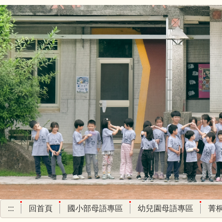
跳
到
主
要
內
容
區
:::
回首頁
國小部母語專區
幼兒園母語專區
菁