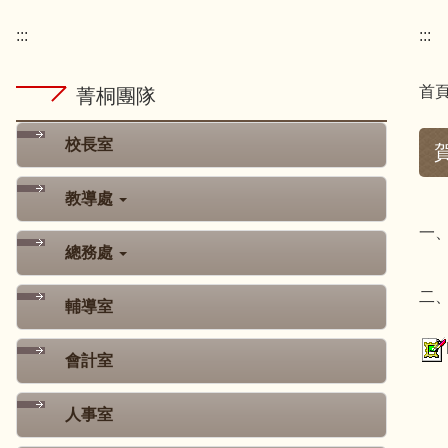
:::
:::
首
菁桐團隊
校長室
教導處
一
總務處
二
輔導室
會計室
人事室