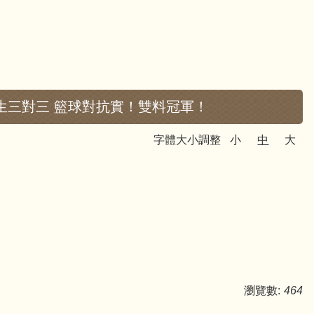
生三對三 籃球對抗實！雙料冠軍！
字體大小調整
小
中
大
瀏覽數:
464