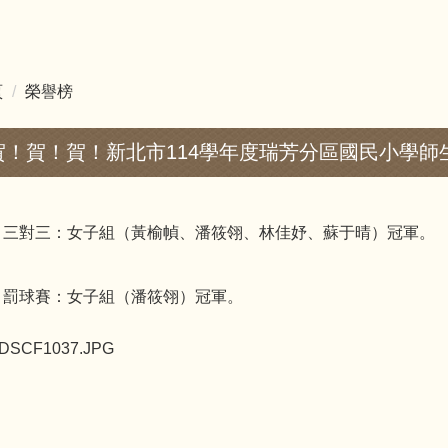
頁
榮譽榜
賀！賀！賀！新北市114學年度瑞芳分區國民小學師
、三對三：女子組（黃榆幀、潘筱翎、林佳妤、蘇于晴）冠軍。
、罰球賽：女子組（潘筱翎）冠軍。
DSCF1037.JPG