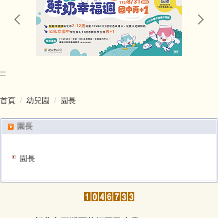
新北市環境教育中程計畫（111-114年）.pdf
總務處
菁桐國小109年度環境教育成果.pdf
輔導室
新北市 111-114 年度防災教育中長程計畫.pdf
:::
會計室
新北市政府教育局食農教育中程計畫(110年).pdf
首頁
幼兒園
園長
人事室
新北市市永續環境教育中心
園長
幼兒園
環境教育終身學習網
圖書館
園長
校園電力監控系統
空氣品質監測-空氣盒子(EdiGreen)