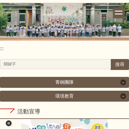
跳
到
主
要
內
容
區
:::
搜尋
菁桐團隊
環境教育
菁桐團隊
環境教育
活動宣導
校長室
新北市政府教育局111年度環境教育工作計畫.pdf
教導處