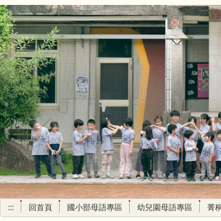
跳
到
主
要
內
容
區
:::
回首頁
國小部母語專區
幼兒園母語專區
菁