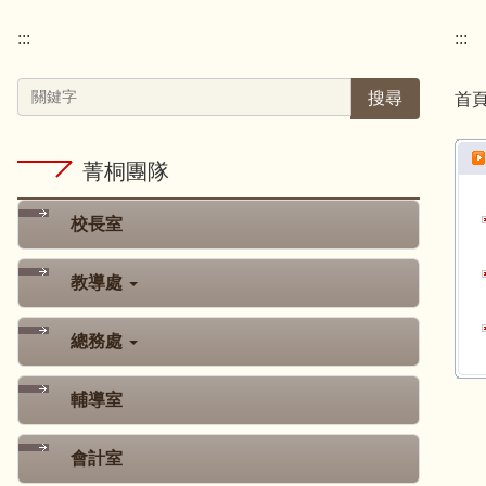
:::
:::
搜尋
首
菁桐團隊
校長室
教導處
總務處
輔導室
會計室