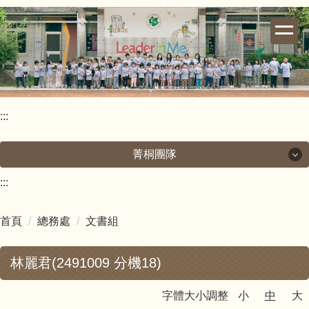
跳
到
主
要
內
容
區
:::
菁桐團隊
:::
菁桐團隊
首頁
總務處
文書組
校長室
林麗君(2491009 分機18)
教導處
字體大小調整
小
中
大
總務處