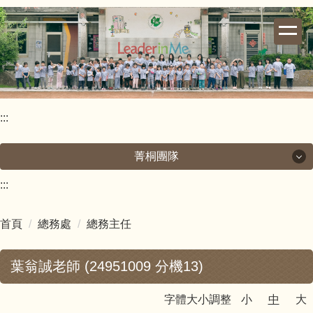
跳
到
主
要
內
容
區
:::
菁桐團隊
:::
菁桐團隊
首頁
總務處
總務主任
校長室
葉翁誠老師 (24951009 分機13)
教導處
字體大小調整
小
中
大
總務處