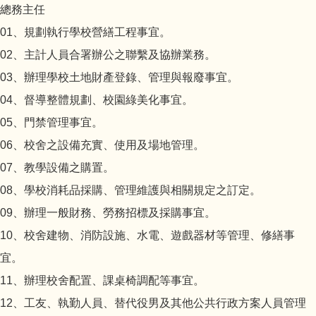
總務主任
輔導室
01、規劃執行學校營繕工程事宜。
02、主計人員合署辦公之聯繫及協辦業務。
會計室
03、辦理學校土地財產登錄、管理與報廢事宜。
04、督導整體規劃、校園綠美化事宜。
人事室
05、門禁管理事宜。
幼兒園
06、校舍之設備充實、使用及場地管理。
07、教學設備之購置。
圖書館
08、學校消耗品採購、管理維護與相關規定之訂定。
09、辦理一般財務、勞務招標及採購事宜。
10、校舍建物、消防設施、水電、遊戲器材等管理、修繕事
宜。
11、辦理校舍配置、課桌椅調配等事宜。
12、工友、執勤人員、替代役男及其他公共行政方案人員管理